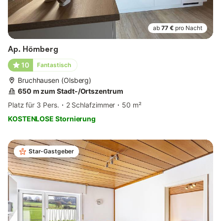
ab
77 €
pro Nacht
Ap. Hömberg
10
Fantastisch
Bruchhausen (Olsberg)
650 m zum Stadt-/Ortszentrum
Platz für 3 Pers.
2 Schlafzimmer
50 m²
KOSTENLOSE Stornierung
Star-Gastgeber