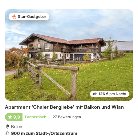
Star-Gastgeber
ab
126 €
pro Nacht
Apartment 'Chalet Bergliebe' mit Balkon und Wlan
9,9
Fantastisch
27
Bewertungen
Brilon
900 m zum Stadt-/Ortszentrum