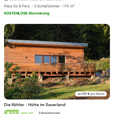
Platz für 8 Pers.
3 Schlafzimmer
115 m²
KOSTENLOSE Stornierung
ab
117 €
pro Nacht
Die Köhler - Hütte im Sauerland
8,9
Sehr gut
9
Bewertungen