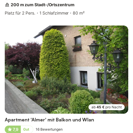
200 m zum Stadt-/Ortszentrum
Platz für 2 Pers.
1 Schlafzimmer
80 m²
ab
45 €
pro Nacht
Apartment 'Almer' mit Balkon und Wlan
7,9
Gut
16
Bewertungen