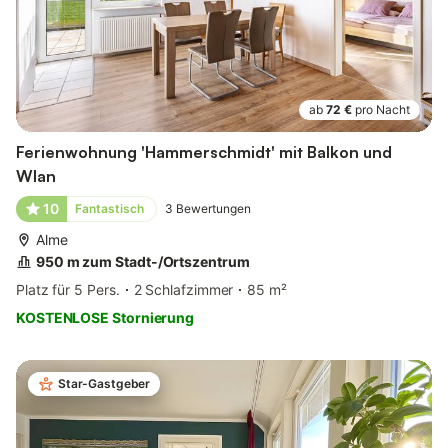
ab
72 €
pro Nacht
Ferienwohnung 'Hammerschmidt' mit Balkon und
Wlan
10
Fantastisch
3
Bewertungen
Alme
950 m zum Stadt-/Ortszentrum
Platz für 5 Pers.
2 Schlafzimmer
85 m²
KOSTENLOSE Stornierung
Star-Gastgeber