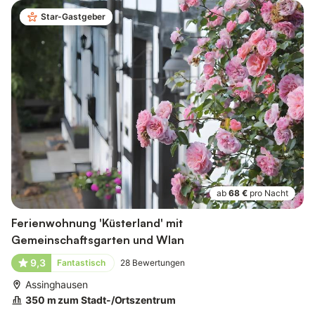
Star-Gastgeber
ab
68 €
pro Nacht
Ferienwohnung 'Küsterland' mit
Gemeinschaftsgarten und Wlan
9,3
Fantastisch
28
Bewertungen
Assinghausen
350 m zum Stadt-/Ortszentrum