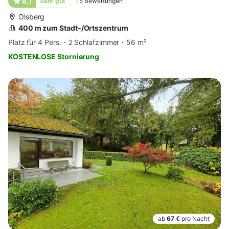
8,1
Sehr gut
15
Bewertungen
Olsberg
400 m zum Stadt-/Ortszentrum
Platz für 4 Pers.
2 Schlafzimmer
56 m²
KOSTENLOSE Stornierung
ab
67 €
pro Nacht