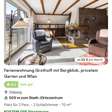
ab
52 €
pro Nacht
Ferienwohnung Grothoff mit Bergblick, privatem
Garten und Wlan
8,0
Sehr gut
Olsberg
500 m zum Stadt-/Ortszentrum
Platz für 2 Pers.
2 Schlafzimmer
70 m²
KOSTENLOSE Stornierung