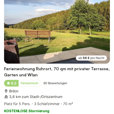
ab
59 €
pro Nacht
Ferienwohnung Ruhrort, 70 qm mit privater Terrasse,
Garten und Wlan
9,2
Fantastisch
60
Bewertungen
Brilon
3,6 km zum Stadt-/Ortszentrum
Platz für 5 Pers.
3 Schlafzimmer
70 m²
KOSTENLOSE Stornierung