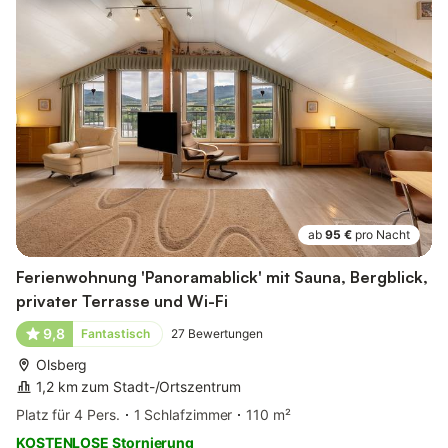
ab
95 €
pro Nacht
Ferienwohnung 'Panoramablick' mit Sauna, Bergblick,
privater Terrasse und Wi-Fi
9,8
Fantastisch
27
Bewertungen
Olsberg
1,2 km zum Stadt-/Ortszentrum
Platz für 4 Pers.
1 Schlafzimmer
110 m²
KOSTENLOSE Stornierung