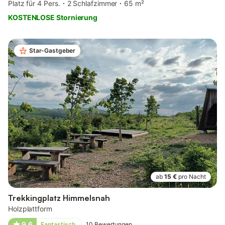
Platz für 4 Pers.
2 Schlafzimmer
65 m²
KOSTENLOSE Stornierung
Star-Gastgeber
ab
15 €
pro Nacht
Trekkingplatz Himmelsnah
Holzplattform
9,6
Fantastisch
10
Bewertungen